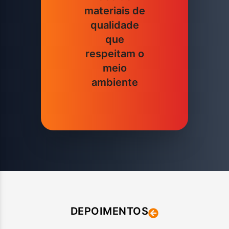
materiais de
qualidade
que
respeitam o
meio
ambiente
DEPOIMENTOS