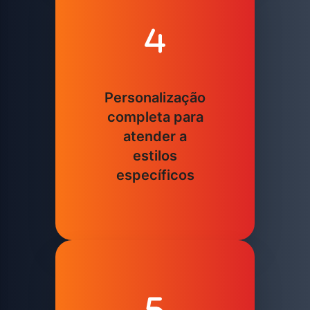
Personalização
completa para
atender a
estilos
específicos