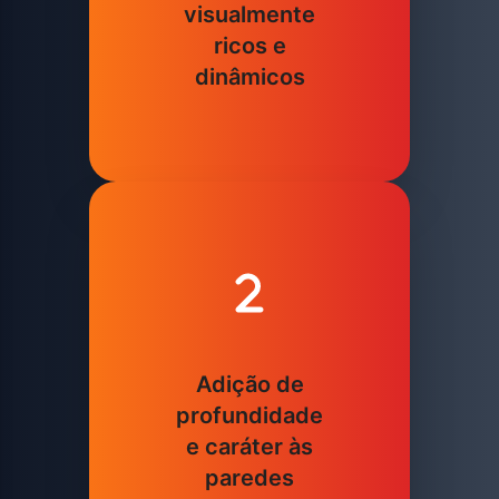
visualmente
ricos e
dinâmicos
Adição de
profundidade
e caráter às
paredes