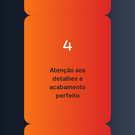
Atenção aos
detalhes e
acabamento
perfeito