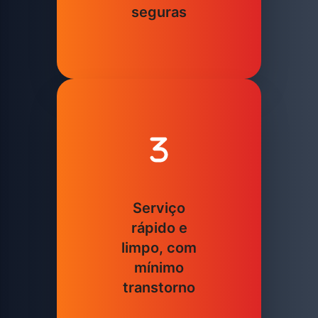
seguras
Serviço
rápido e
limpo, com
mínimo
transtorno