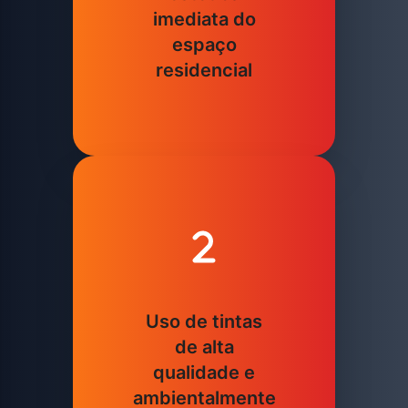
imediata do
espaço
residencial
Uso de tintas
de alta
qualidade e
ambientalmente