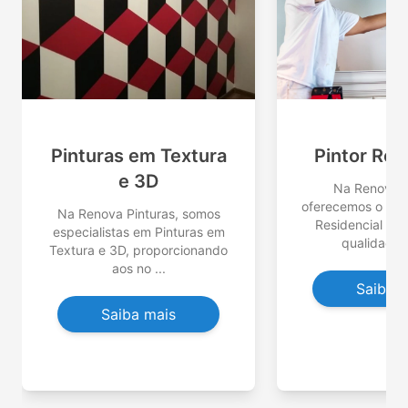
Pinturas em Textura
Pintor Res
e 3D
Na Renova P
oferecemos o serv
Na Renova Pinturas, somos
Residencial co
especialistas em Pinturas em
qualidade e
Textura e 3D, proporcionando
aos no ...
Saiba 
Saiba mais