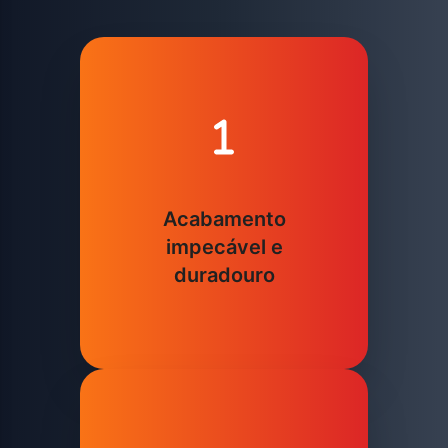
Acabamento
impecável e
duradouro