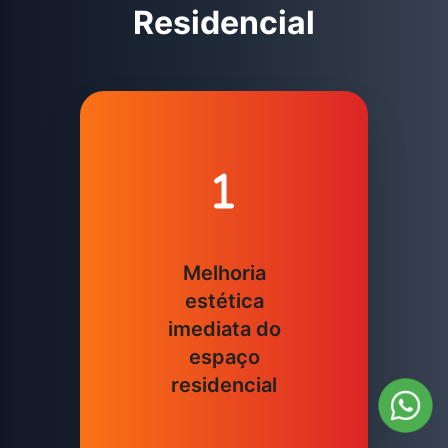
Residencial
Melhoria
estética
imediata do
espaço
residencial