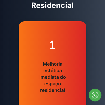
Residencial
Melhoria
estética
imediata do
espaço
residencial