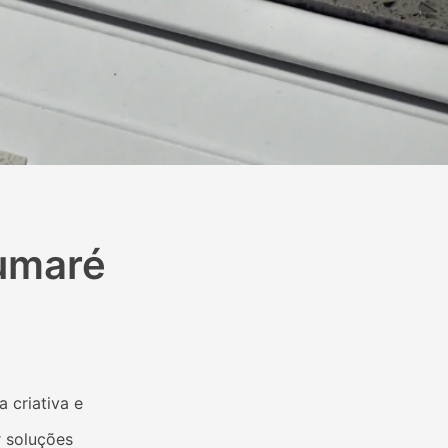
umaré
 criativa e
r soluções