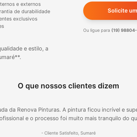
nternos e externos
Solicite u
antia de durabilidade
ientes exclusivos
es
Ou ligue para
(19) 98804
alidade e estilo, a
umaré
**.
O que nossos clientes dizem
da Renova Pinturas. A pintura ficou incrível e supe
fissional e o processo foi muito mais tranquilo do q
- Cliente Satisfeito,
Sumaré