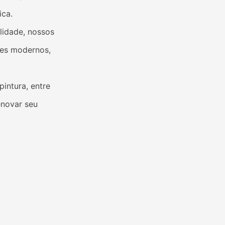
ica.
lidade, nossos
tes modernos,
intura, entre
enovar seu