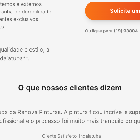
nternos e externos
Solicite u
antia de durabilidade
ientes exclusivos
es
Ou ligue para
(19) 98804
alidade e estilo, a
ndaiatuba
**.
O que nossos clientes dizem
da Renova Pinturas. A pintura ficou incrível e supe
fissional e o processo foi muito mais tranquilo do q
- Cliente Satisfeito,
Indaiatuba