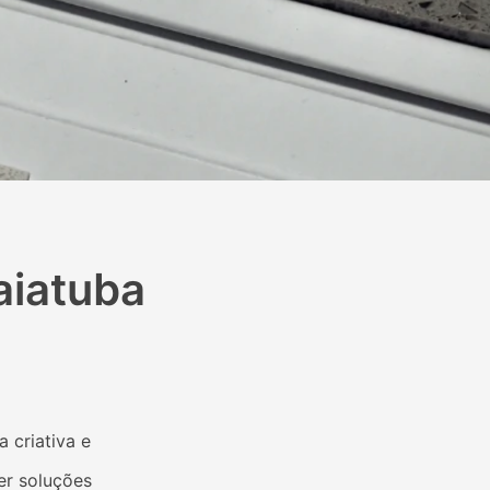
aiatuba
 criativa e
er soluções