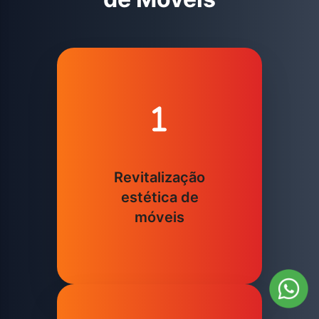
Revitalização
estética de
móveis