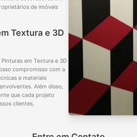
oprietários de imóveis
em Textura e 3D
e Pinturas em Textura e 3D
 Nosso compromisso com a
cnicas e materiais
envolventes. Além disso,
nte que cada projeto
ssos clientes,
Entre em Contato