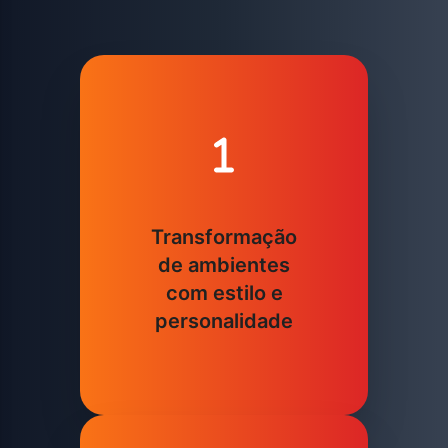
Transformação
de ambientes
com estilo e
personalidade