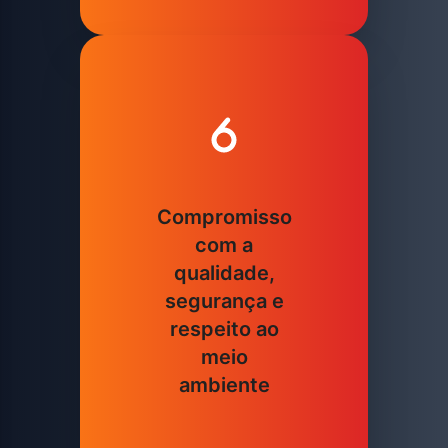
Compromisso
com a
qualidade,
segurança e
respeito ao
meio
ambiente