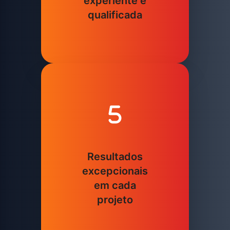
experiente e
qualificada
Resultados
excepcionais
em cada
projeto