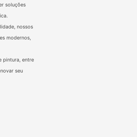
er soluções
ica.
lidade, nossos
tes modernos,
 pintura, entre
enovar seu