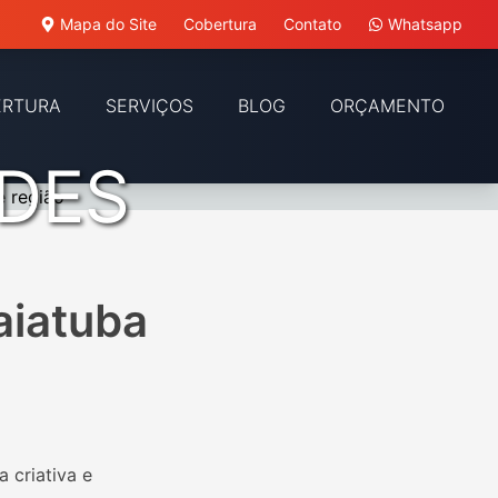
Mapa do Site
Cobertura
Contato
Whatsapp
ERTURA
SERVIÇOS
BLOG
ORÇAMENTO
EDES
aiatuba
 criativa e